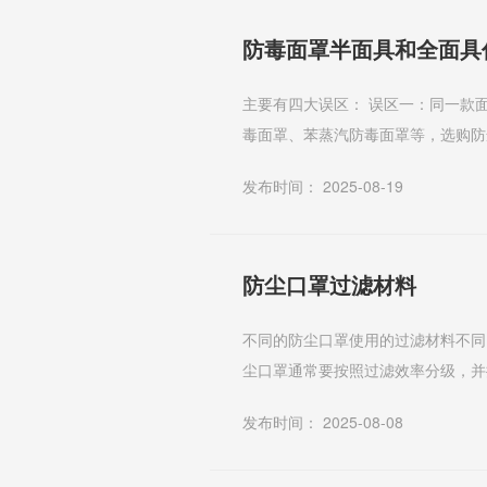
防毒面罩半面具和全面具
主要有四大误区： 误区一：同一款面罩可以在任何环境下使用。不同的防尘毒面罩防护效果不同如有氨气防
毒面罩、苯蒸汽防毒面罩等，选购防
以为防毒面罩在工作中是可戴可不戴。
发布时间： 2025-08-19
防尘口罩过滤材料
不同的防尘口罩使用的过滤材料不同
尘口罩通常要按照过滤效率分级，并
雾、不含油的烟（焊接烟）、微生物等。
发布时间： 2025-08-08