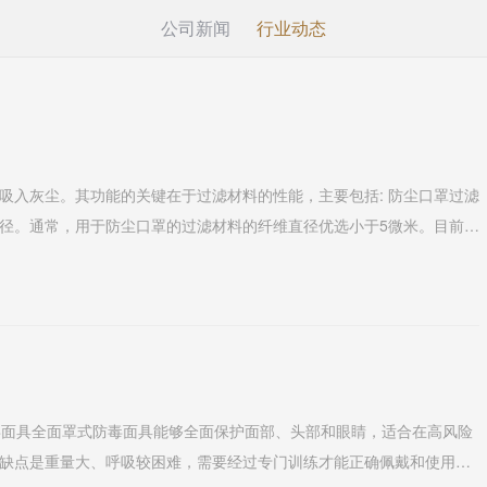
公司新闻
行业动态
吸入灰尘。其功能的关键在于过滤材料的性能，主要包括: 防尘口罩过滤
径。通常，用于防尘口罩的过滤材料的纤维直径优选小于5微米。目前，
氯乙烯超细...
防毒面具全面罩式防毒面具能够全面保护面部、头部和眼睛，适合在高风险
缺点是重量大、呼吸较困难，需要经过专门训练才能正确佩戴和使用。