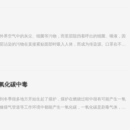
外界空气中的灰尘、细菌等污物，而里层阻挡着呼出的细菌、唾液，因
层沾染的污物在直接紧贴面部时吸入人体，而成为传染源。口罩在不戴
贴口鼻的一面向里折...
氧化碳中毒
到冬季很多地方开始生起了煤炉，煤炉在燃烧过程中很有可能产生一氧
修煤气管道等工作环境中都能产生一氧化碳，一氧化碳是剧毒气体，可
导致人体昏迷，无法...