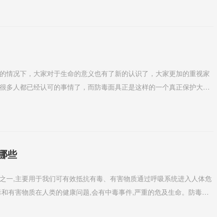
的情况下，大家对于生命的意义也有了新的认识了，大家更加的重视家
很多人都已经认可的事情了，而防毒面具正是这样的一个真正保护大家
购防毒面具呢？1、...
哪些
之一,主要用于我们可有效抵抗有毒、有害物质通过呼吸系统进入人体危
毒和有害物质在人类的健康问题,会有中毒事件,严重的危及生命。防毒面
进入危险工作...