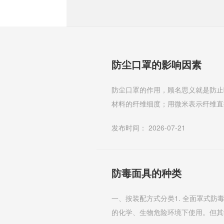
防尘口罩的影响因素
防尘口罩的作用，顾名思义就是防止
材料的纤维细度；用微米表示纤维直
聚丙烯超细纤维的直径为4.0微米，全
发布时间： 2026-07-21
防毒面具的种类
一、按装配方式分类1. 全面罩式
的化学、生物危险环境下使用。但其