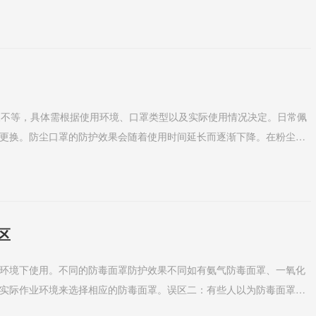
具只覆盖鼻子...
天不等，具体需根据使用环境、口罩类型以及实际使用情况决定。日常佩
更换。防尘口罩的防护效果会随着使用时间延长而逐渐下降。在粉尘浓
等场所，建议每天...
区
环境下使用。不同的防毒面罩防护效果不同如有氨气防毒面罩、一氧化
实际作业环境来选择相应的防毒面罩。误区二：有些人以为防毒面罩在
效地消除或减轻职业...