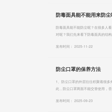
防毒面具能不能用来防尘
防毒面具能不能防尘呢？在很多人看
对呢？我们先来看下防毒面具的结构和原理。 防毒面具的结构组成：防毒面具一般由
盒或滤棉）等组成。面罩是防毒面具的
发布时间： 2025-11-22
防尘口罩的保养方法
1、防尘口罩的外层往往积聚着很多
此，防尘口罩两面不能交替使用，否
口罩在不戴时，应叠好放入清洁的信封
发布时间： 2025-09-23