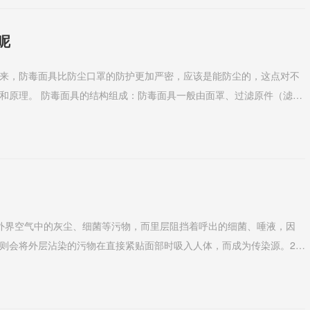
呢
来，防毒面具比防尘口罩的防护更加严密，应该是能防尘的，这点对不
面罩、过滤原件（滤毒
重要组成部分，...
外界空气中的灰尘、细菌等污物，而里层阻挡着呼出的细菌、唾液，因
则会将外层沾染的污物在直接紧贴面部时吸入人体，而成为传染源。2、
内，并将紧贴口鼻...