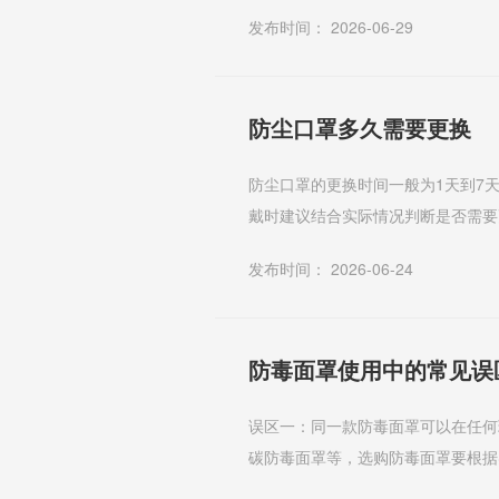
2. 半面罩式防毒面具半面罩式防毒面
发布时间： 2026-06-29
防尘口罩多久需要更换
防尘口罩的更换时间一般为1天到7
戴时建议结合实际情况判断是否需要
度较高的环境中，例如建筑工地、矿山
发布时间： 2026-06-24
防毒面罩使用中的常见误
误区一：同一款防毒面罩可以在任何
碳防毒面罩等，选购防毒面罩要根据
工作中是可戴可不戴。防毒面罩能够有